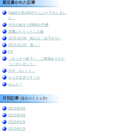
最近書かれた記事
Satoh’s BLOGがリニューアルしまし
た。
今日の始まり8989の予感
室蘭ぶらりっと二人旅
2015.02.06 机の上（右下がり）
2015.02.05 寒っ！
PS
（セミナー終了）、ご来場ありがと
うございました。
只今 Zｚｚｚ…
もう大丈夫です！が
なんと！
月別記事
(最近の１２ヵ月)
2015年4月
2015年3月
2015年2月
2015年1月