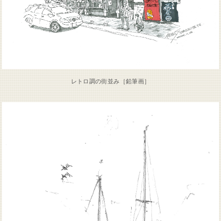
レトロ調の街並み［鉛筆画］