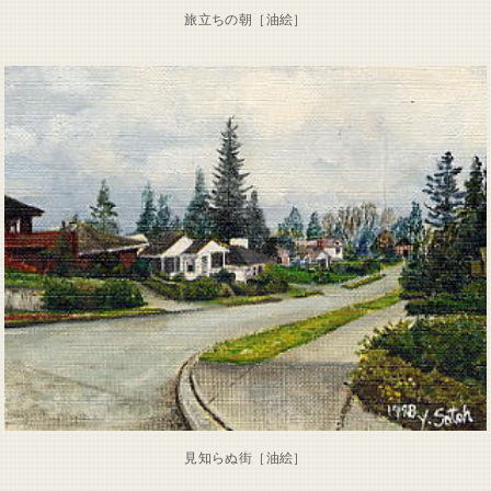
旅立ちの朝［油絵］
見知らぬ街［油絵］