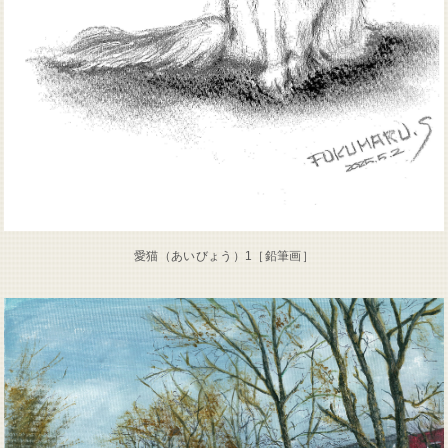
愛猫（あいびょう）1［鉛筆画］