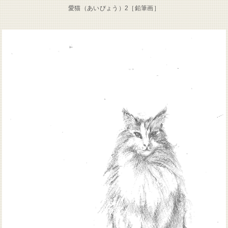
愛猫（あいびょう）2［鉛筆画］