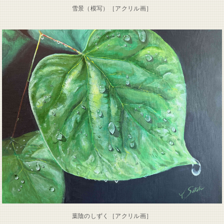
雪景（模写）［アクリル画］
葉陰のしずく［アクリル画］