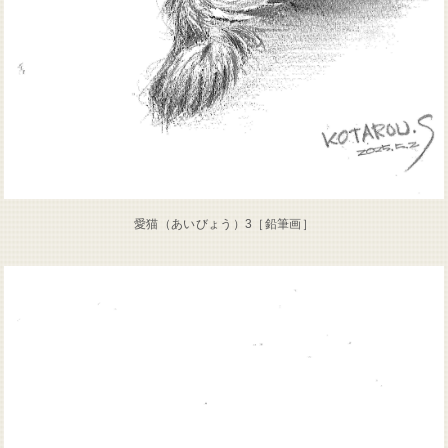
愛猫（あいびょう）3［鉛筆画］