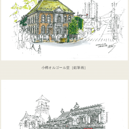
小樽オルゴール堂［鉛筆画］