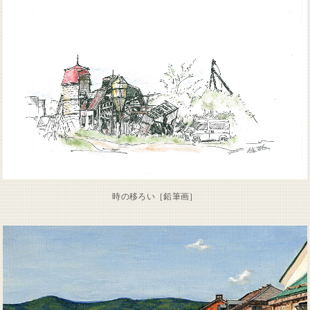
時の移ろい［鉛筆画］