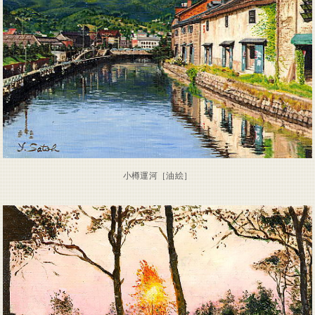
小樽運河［油絵］