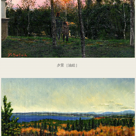
夕景［油絵］