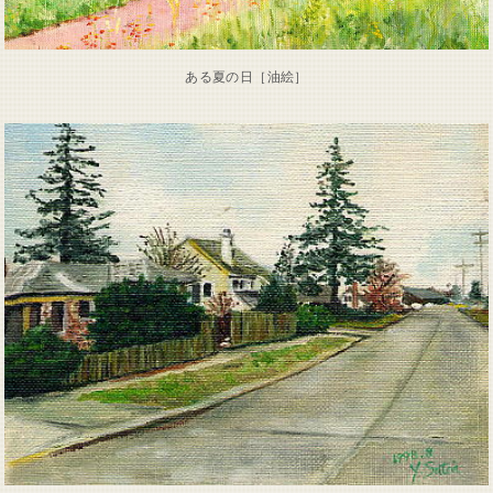
ある夏の日［油絵］